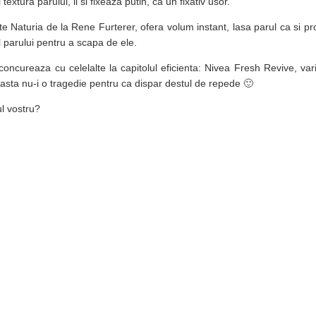
xtura parului, il si fixeaza putin, ca un fixativ usor.
te Naturia de la Rene Furterer, ofera volum instant, lasa parul ca si pr
l parului pentru a scapa de ele.
concureaza cu celelalte la capitolul eficienta: Nivea Fresh Revive, v
asta nu-i o tragedie pentru ca dispar destul de repede 🙂
l vostru?