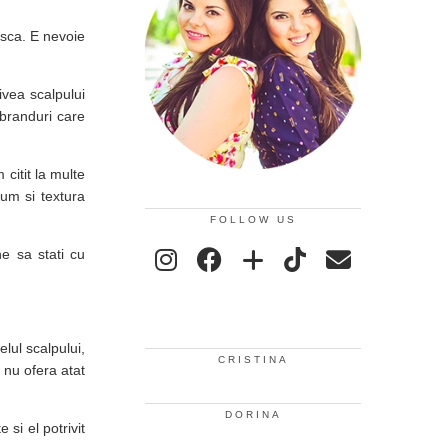
usca. E nevoie
ivea scalpului
branduri care
 citit la multe
lum si textura
FOLLOW US
e sa stati cu
lul scalpului,
CRISTINA
 nu ofera atat
DORINA
 si el potrivit