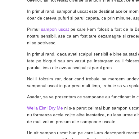
Ulterior, am tot testat diverse branduri si am vazut ce efec
In primul rand, samponul uscat este destinat acelor momen
doar de cateva pufuri si parul capata, ca prin minune, asp
Primul
sampon uscat
pe care l-am folosit a fost de la Ba
nostru sensibil, asa ca am fost tare dezamagite si cre
ni se potrivesc.
In primul rand, daca aveti scalpul sensibil e bine sa stati 
fete pe bloguri sau am vazut pe Instagram ca il foloses
parului, insa ele aveau scalpul si parul gras.
Noi il folosim rar, doar cand trebuie sa mergem unde
samponul uscat in par prea mult timp, trebuie sa va spalati
Asadar, sa va prezentam ce sampoane au functionat in c
Wella Eimi Dry Me
ni s-a parut cel mai bun sampon uscat
nu formeaza acele cojite albe inestetice, nu lasa urme al
de mult volum precum alte sampoane uscate.
Un alt sampon uscat bun pe care l-am descoperit recent 