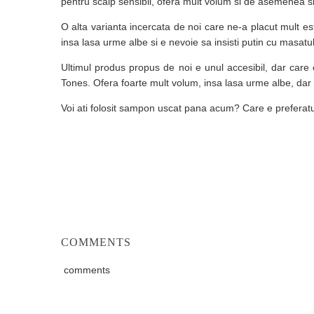
pentru scalp sensibil, ofera mult volum si de asemenea si te
O alta varianta incercata de noi care ne-a placut mult es
insa lasa urme albe si e nevoie sa insisti putin cu masatu
Ultimul produs propus de noi e unul accesibil, dar care 
Tones. Ofera foarte mult volum, insa lasa urme albe, dar 
Voi ati folosit sampon uscat pana acum? Care e preferatu
COMMENTS
comments