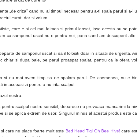
te are si cat de util e 🙂
te „de criza” cand nu ai timpul necesar pentru a-ti spala parul si a-l 
ectul curat, dar si volum.
tiste, care e si cel mai faimos si primul lansat, insa acesta nu se potr
deam ca samponul uscat nu e pentru noi, pana cand am descoperit alte 
departe de samponul uscat si sa il folositi doar in situatii de urgenta. Am
c chiar si dupa baie, pe parul proaspat spalat, pentru ca le ofera vo
va si nu mai avem timp sa ne spalam parul. De asemenea, nu e bin
 in aceeasi zi pentru a nu irita scalpul.
azul nostru:
 pentru scalpul nostru sensibil, deoarece nu provoaca mancarimi la nive
be si se aplica extrem de usor. Singurul minus al acestui produs este ca
si care ne place foarte mult este
Bed Head Tigi Oh Bee Hive!
care este