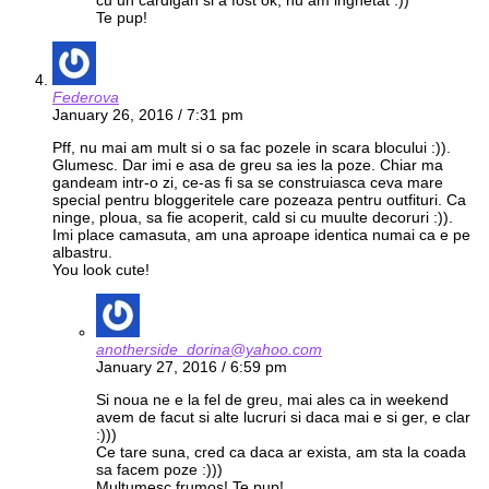
cu un cardigan si a fost ok, nu am inghetat :))
Te pup!
Federova
January 26, 2016 / 7:31 pm
Pff, nu mai am mult si o sa fac pozele in scara blocului :)).
Glumesc. Dar imi e asa de greu sa ies la poze. Chiar ma
gandeam intr-o zi, ce-as fi sa se construiasca ceva mare
special pentru bloggeritele care pozeaza pentru outfituri. Ca
ninge, ploua, sa fie acoperit, cald si cu muulte decoruri :)).
Imi place camasuta, am una aproape identica numai ca e pe
albastru.
You look cute!
anotherside_dorina@yahoo.com
January 27, 2016 / 6:59 pm
Si noua ne e la fel de greu, mai ales ca in weekend
avem de facut si alte lucruri si daca mai e si ger, e clar
:)))
Ce tare suna, cred ca daca ar exista, am sta la coada
sa facem poze :)))
Multumesc frumos! Te pup!