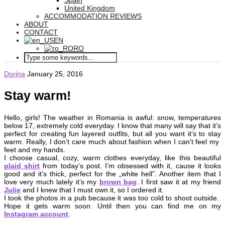
Spain
United Kingdom
ACCOMMODATION REVIEWS
ABOUT
CONTACT
EN
RO
Dorina
January 25, 2016
Stay warm!
Hello, girls! The weather in Romania is awful: snow, temperatures
below 17, extremely cold everyday. I know that many will say that it’s
perfect for creating fun layered outfits, but all you want it’s to stay
warm. Really, I don’t care much about fashion when I can’t feel my
feet and my hands.
I choose casual, cozy, warm clothes everyday, like this beautiful
plaid shirt
from today’s post. I’m obsessed with it, cause it looks
good and it’s thick, perfect for the „white hell”. Another item that I
love very much lately it’s my
brown bag
. I first saw it at my friend
Julie
and I knew that I must own it, so I ordered it.
I took the photos in a pub because it was too cold to shoot outside.
Hope it gets warm soon. Until then you can find me on my
Instagram account
.