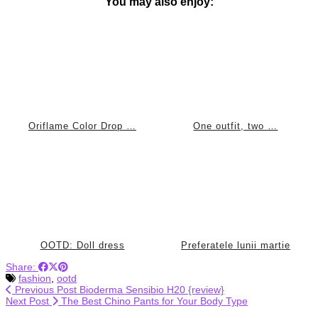
You may also enjoy:
Oriflame Color Drop …
One outfit, two …
OOTD: Doll dress
Preferatele lunii martie
Share:
fashion
,
ootd
Previous Post
Bioderma Sensibio H20 {review}
Next Post
The Best Chino Pants for Your Body Type