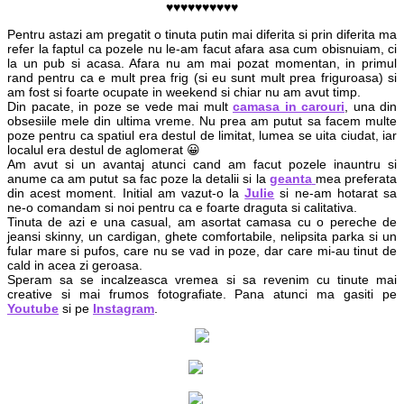
♥♥♥♥♥♥♥♥♥♥
Pentru astazi am pregatit o tinuta putin mai diferita si prin diferita ma
refer la faptul ca pozele nu le-am facut afara asa cum obisnuiam, ci
la un pub si acasa. Afara nu am mai pozat momentan, in primul
rand pentru ca e mult prea frig (si eu sunt mult prea friguroasa) si
am fost si foarte ocupate in weekend si chiar nu am avut timp.
Din pacate, in poze se vede mai mult
camasa in carouri
, una din
obsesiile mele din ultima vreme. Nu prea am putut sa facem multe
poze pentru ca spatiul era destul de limitat, lumea se uita ciudat, iar
localul era destul de aglomerat 😀
Am avut si un avantaj atunci cand am facut pozele inauntru si
anume ca am putut sa fac poze la detalii si la
geanta
mea preferata
din acest moment. Initial am vazut-o la
Julie
si ne-am hotarat sa
ne-o comandam si noi pentru ca e foarte draguta si calitativa.
Tinuta de azi e una casual, am asortat camasa cu o pereche de
jeansi skinny, un cardigan, ghete comfortabile, nelipsita parka si un
fular mare si pufos, care nu se vad in poze, dar care mi-au tinut de
cald in acea zi geroasa.
Speram sa se incalzeasca vremea si sa revenim cu tinute mai
creative si mai frumos fotografiate. Pana atunci ma gasiti pe
Youtube
si pe
Instagram
.