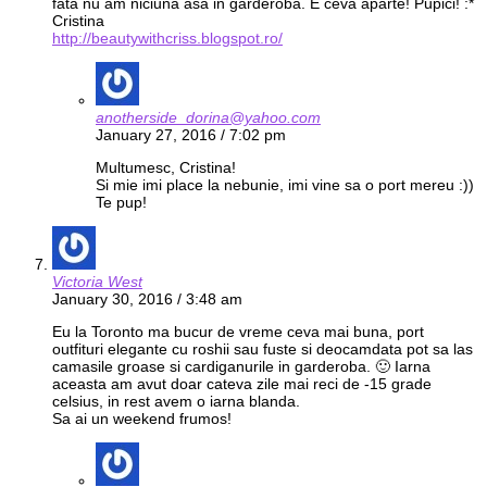
fata nu am niciuna asa in garderoba. E ceva aparte! Pupici! :*
Cristina
http://beautywithcriss.blogspot.ro/
anotherside_dorina@yahoo.com
January 27, 2016 / 7:02 pm
Multumesc, Cristina!
Si mie imi place la nebunie, imi vine sa o port mereu :))
Te pup!
Victoria West
January 30, 2016 / 3:48 am
Eu la Toronto ma bucur de vreme ceva mai buna, port
outfituri elegante cu roshii sau fuste si deocamdata pot sa las
camasile groase si cardiganurile in garderoba. 🙂 Iarna
aceasta am avut doar cateva zile mai reci de -15 grade
celsius, in rest avem o iarna blanda.
Sa ai un weekend frumos!