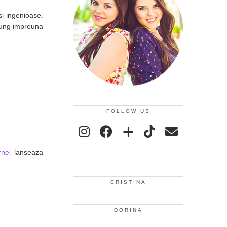
si ingenioase.
elung impreuna
FOLLOW US
rnei
lanseaza
CRISTINA
DORINA