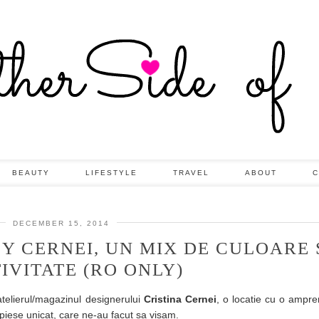
BEAUTY
LIFESTYLE
TRAVEL
ABOUT
C
DECEMBER 15, 2014
Y CERNEI, UN MIX DE CULOARE 
IVITATE (RO ONLY)
atelierul/magazinul designerului
Cristina Cernei
, o locatie cu o ampren
iese unicat, care ne-au facut sa visam.