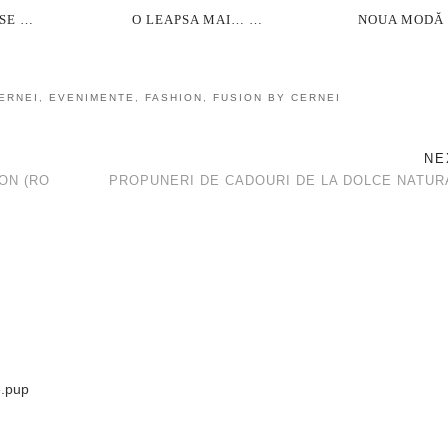
SE …
O LEAPSA MAI… …
NOUA MODĂ
ERNEI
,
EVENIMENTE
,
FASHION
,
FUSION BY CERNEI
NE
ON (RO
PROPUNERI DE CADOURI DE LA DOLCE NATURA
e.pup