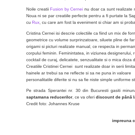
Noile creatii
Fusion by Cernei
nu doar ca sunt realizate m
Noua ni se par creatiile perfecte pentru a fi purtate l
cu
Rux
, cu care am fost la eveniment si chiar am si prob
Cristina Cernei isi descrie colectiile ca fiind un mix de fo
geometrice cu volume surprinzatoare, siluete pline de f
origami si picturi realizate manual, ce respecta in perm
corpului feminin. Feminintatea, in viziunea designerului, 
cocktail de curaj, delicatete, senzualitate si o mica doza
Creatiile Cristinei Cernei sunt realizate doar in serii lim
hainele ar trebui sa ne reflecte si sa ne puna in valoare
personalitatile diferite si nu sa fie niste simple uniforme s
Pe strada Sperantei nr. 30 din Bucuresti gasiti minun
saptamana reducerilor
, ce va oferi
discount de până 
Credit foto: Johannes Kruse
impreuna c