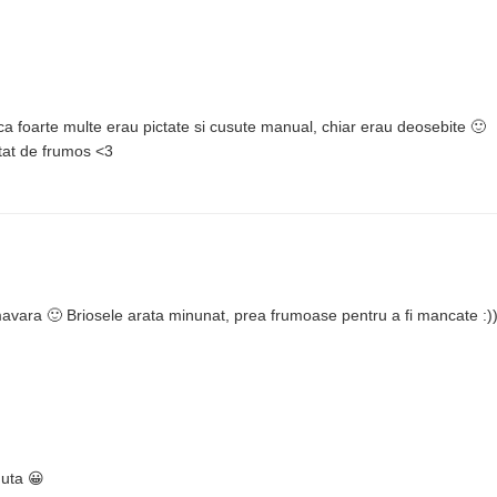
a foarte multe erau pictate si cusute manual, chiar erau deosebite 🙂
atat de frumos <3
mavara 🙂 Briosele arata minunat, prea frumoase pentru a fi mancate :)
nuta 😀