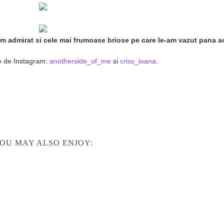
 am admirat si cele mai frumoase briose pe care le-am vazut pana 
re de Instagram:
anotherside_of_me
si
criss_ioana
.
OU MAY ALSO ENJOY: