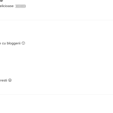
😀
icioase :))))))))
 cu bloggerii 🙁
resti 😛