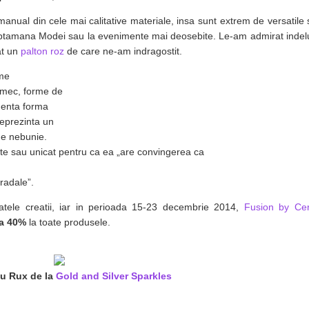
anual din cele mai calitative materiale, insa sunt extrem de versatile 
a Saptamana Modei sau la evenimente mai deosebite. Le-am admirat ind
at un
palton roz
de care ne-am indragostit.
rme
armec, forme de
anenta forma
reprezinta un
 de nebunie.
itate sau unicat pentru ca ea „are convingerea ca
tradale”.
atele creatii, iar in perioada 15-23 decembrie 2014,
Fusion by Ce
la 40%
la toate produsele.
u Rux de la
Gold and Silver Sparkles