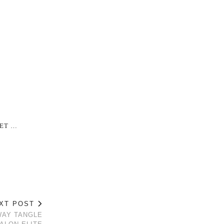
ET …
XT POST
WAY TANGLE