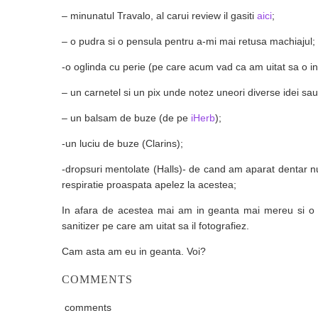
– minunatul Travalo, al carui review il gasiti
aici
;
– o pudra si o pensula pentru a-mi mai retusa machiajul;
-o oglinda cu perie (pe care acum vad ca am uitat sa o inc
– un carnetel si un pix unde notez uneori diverse idei sau 
– un balsam de buze (de pe
iHerb
);
-un luciu de buze (Clarins);
-dropsuri mentolate (Halls)- de cand am aparat dentar 
respiratie proaspata apelez la acestea;
In afara de acestea mai am in geanta mai mereu si o 
sanitizer pe care am uitat sa il fotografiez.
Cam asta am eu in geanta. Voi?
COMMENTS
comments