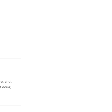
e, chei,
st doua),