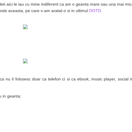
edeti aici le iau cu mine indiferent ca am o geanta mare sau una mai mic
ste aceasta, pe care v-am aratat-o si in ultimul
OOTD
.
a nu il folosesc doar ca telefon ci si ca ebook, music player, social
u in geanta;