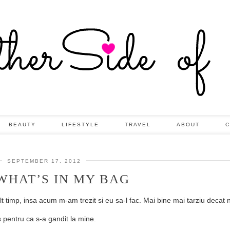
BEAUTY
LIFESTYLE
TRAVEL
ABOUT
C
SEPTEMBER 17, 2012
WHAT’S IN MY BAG
lt timp, insa acum m-am trezit si eu sa-l fac. Mai bine mai tarziu decat 
 pentru ca s-a gandit la mine.