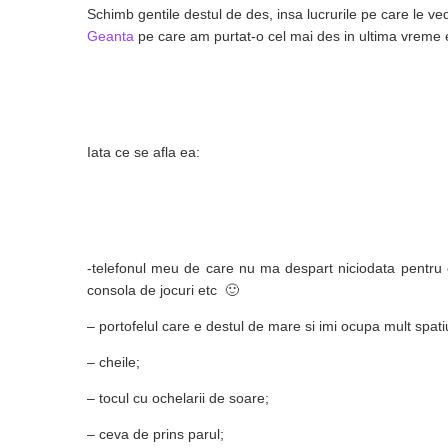
Schimb gentile destul de des, insa lucrurile pe care le v
Geanta
pe care am purtat-o cel mai des in ultima vreme e
Iata ce se afla ea:
-telefonul meu de care nu ma despart niciodata pentru c
consola de jocuri etc 🙂
– portofelul care e destul de mare si imi ocupa mult spati
– cheile;
– tocul cu ochelarii de soare;
– ceva de prins parul;