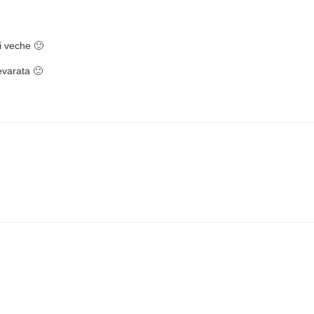
i veche 🙂
evarata 🙂