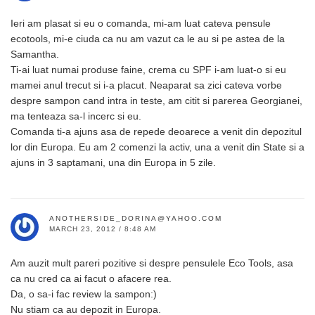
Ieri am plasat si eu o comanda, mi-am luat cateva pensule
ecotools, mi-e ciuda ca nu am vazut ca le au si pe astea de la
Samantha.
Ti-ai luat numai produse faine, crema cu SPF i-am luat-o si eu
mamei anul trecut si i-a placut. Neaparat sa zici cateva vorbe
despre sampon cand intra in teste, am citit si parerea Georgianei,
ma tenteaza sa-l incerc si eu.
Comanda ti-a ajuns asa de repede deoarece a venit din depozitul
lor din Europa. Eu am 2 comenzi la activ, una a venit din State si a
ajuns in 3 saptamani, una din Europa in 5 zile.
ANOTHERSIDE_DORINA@YAHOO.COM
MARCH 23, 2012 / 8:48 AM
Am auzit mult pareri pozitive si despre pensulele Eco Tools, asa
ca nu cred ca ai facut o afacere rea.
Da, o sa-i fac review la sampon:)
Nu stiam ca au depozit in Europa.