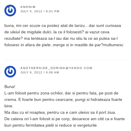
ANONIM
JULY 5, 2012 / 9:01 PM
buna, imi cer scuze ca postez atat de tarizu…dar sunt curioasa
de uleiul de migdale dulci..la ce il folosesti? ai vazut ceva
rezultate? ma tenteaza sa-l iau dar nu stiu la ce as putea sa-l
folosesc in afara de piele..merge si in mastile de par?multumesc
ANOTHERSIDE_DORINA@YAHOO.COM
JULY 6, 2012 / 6:06 AM
Buna!
L-am folosit pentru zona ochilor, dar si pentru fata, pe post de
crema. E foarte bun pentru cearcane, pungi si hidrateaza foarte
bine.
Ma dau cu el noaptea, pentru ca e cam uleios sa il port ziua.
De cateva ori l-am folosit si pe corp, deoarece am citit ca e foarte
bun pentru fermitatea pielii si reduce si vergeturile.