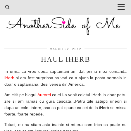
MARCH 22, 2012
HAUL IHERB
In urma cu vreo doua saptamani am dat prima mea comanda
iHerb
si am fost surprinsa sa vad ca a ajuns la posta normala in
doar o saptamana, desi venea din America.
Am citit pe blogul
Aurorei
ca ei i-a venit coletul iHerb in doar patru
zile si am ramas cu gura cascata…Patru zile astepti uneori si
dupa un colet intern, asa ca pot spune ca cei de la iHerb se misca
foarte, foarte repede.
Totusi, eu nu stiam asta inainte si mi-era cam frica ca poate nu
vine, asa ca am luat mai putine produse.