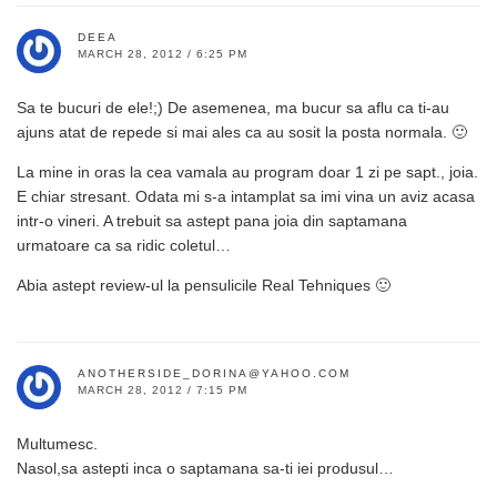
DEEA
MARCH 28, 2012 / 6:25 PM
Sa te bucuri de ele!;) De asemenea, ma bucur sa aflu ca ti-au
ajuns atat de repede si mai ales ca au sosit la posta normala. 🙂
La mine in oras la cea vamala au program doar 1 zi pe sapt., joia.
E chiar stresant. Odata mi s-a intamplat sa imi vina un aviz acasa
intr-o vineri. A trebuit sa astept pana joia din saptamana
urmatoare ca sa ridic coletul…
Abia astept review-ul la pensulicile Real Tehniques 🙂
ANOTHERSIDE_DORINA@YAHOO.COM
MARCH 28, 2012 / 7:15 PM
Multumesc.
Nasol,sa astepti inca o saptamana sa-ti iei produsul…