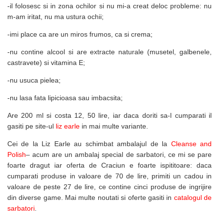
-il folosesc si in zona ochilor si nu mi-a creat deloc probleme: nu
m-am iritat, nu ma ustura ochii;
-imi place ca are un miros frumos, ca si crema;
-nu contine alcool si are extracte naturale (musetel, galbenele,
castravete) si vitamina E;
-nu usuca pielea;
-nu lasa fata lipicioasa sau imbacsita;
Are 200 ml si costa 12, 50 lire, iar daca doriti sa-l cumparati il
gasiti pe site-ul
liz earle
in mai multe variante.
Cei de la Liz Earle au schimbat ambalajul de la
Cleanse and
Polish
– acum are un ambalaj special de sarbatori, ce mi se pare
foarte dragut iar oferta de Craciun e foarte ispititoare: daca
cumparati produse in valoare de 70 de lire, primiti un cadou in
valoare de peste 27 de lire, ce contine cinci produse de ingrijire
din diverse game. Mai multe noutati si oferte gasiti in
catalogul de
sarbatori
.