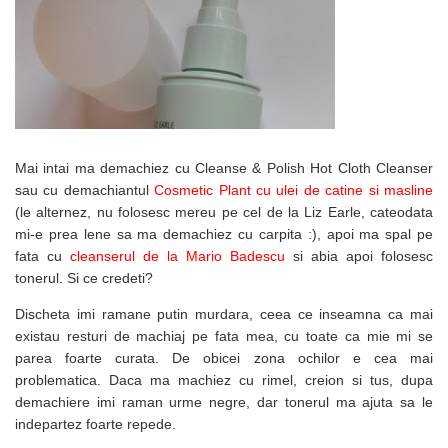
Mai intai ma demachiez cu Cleanse & Polish Hot Cloth Cleanser
sau cu demachiantul
Cosmetic Plant cu ulei de catine si masline
(le alternez, nu folosesc mereu pe cel de la Liz Earle, cateodata
mi-e prea lene sa ma demachiez cu carpita :), apoi ma spal pe
fata cu
cleanserul de la Mario Badescu
si abia apoi folosesc
tonerul. Si ce credeti?
Discheta imi ramane putin murdara, ceea ce inseamna ca mai
existau resturi de machiaj pe fata mea, cu toate ca mie mi se
parea foarte curata. De obicei zona ochilor e cea mai
problematica. Daca ma machiez cu rimel, creion si tus, dupa
demachiere imi raman urme negre, dar tonerul ma ajuta sa le
indepartez foarte repede.