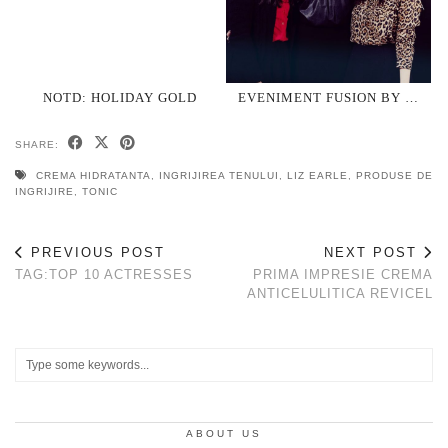
NOTD: HOLIDAY GOLD
EVENIMENT FUSION BY …
SHARE:
CREMA HIDRATANTA
,
INGRIJIREA TENULUI
,
LIZ EARLE
,
PRODUSE DE
INGRIJIRE
,
TONIC
PREVIOUS POST
NEXT POST
TAG:TOP 10 ACTRESSES
PRIMA IMPRESIE CREMA
ANTICELULITICA REVICEL
ABOUT US