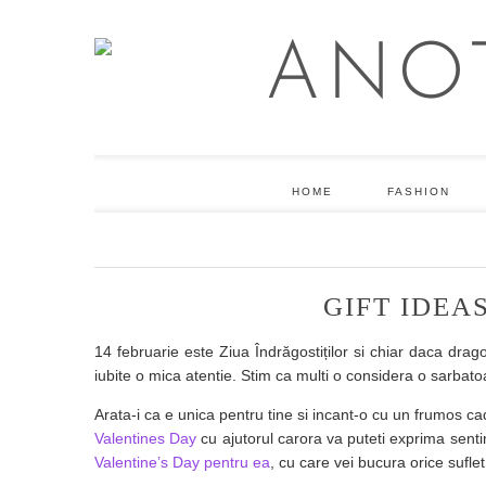
HOME
FASHION
GIFT IDEA
14 februarie este Ziua Îndrăgostiților si chiar daca dra
iubite o mica atentie. Stim ca multi o considera o sarbatoar
Arata-i ca e unica pentru tine si incant-o cu un frumos c
Valentines Day
cu ajutorul carora va puteti exprima sent
Valentine’s Day pentru ea
, cu care vei bucura orice sufle