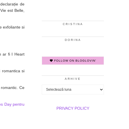
declarație de
Vie est Belle,
CRISTINA
 exfoliante si
DORINA
ar fi I Heart
FOLLOW ON BLOGLOVIN'
i romantica si
ARHIVE
i romantic. Ce
Arhive
es Day pentru
PRIVACY POLICY