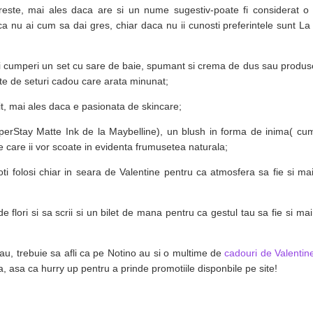
oreste, mai ales daca are si un nume sugestiv-poate fi considerat o 
a nu ai cum sa dai gres, chiar daca nu ii cunosti preferintele sunt La 
 ii cumperi un set cu sare de baie, spumant si crema de dus sau produse
te de seturi cadou care arata minunat;
nit, mai ales daca e pasionata de skincare;
perStay Matte Ink de la Maybelline), un blush in forma de inima( cum 
 care ii vor scoate in evidenta frumusetea naturala;
i folosi chiar in seara de Valentine pentru ca atmosfera sa fie si ma
de flori si sa scrii si un bilet de mana pentru ca gestul tau sa fie si ma
ui tau, trebuie sa afli ca pe Notino au si o multime de
cadouri de Valentin
, asa ca hurry up pentru a prinde promotiile disponbile pe site!