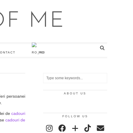
ONTACT
RO
ABOUT US
feri persoanei
e.
idei de
cadouri
FOLLOW US
ase
cadouri de