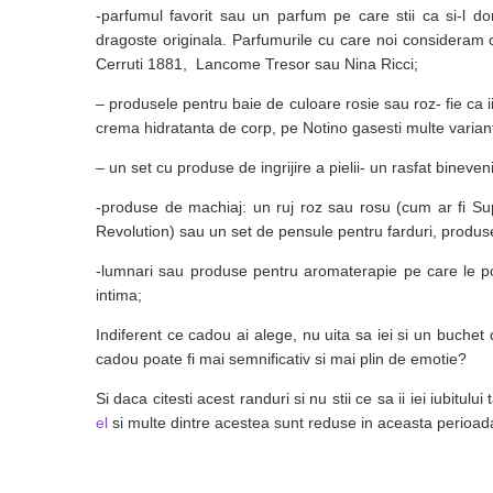
-parfumul favorit sau un parfum pe care stii ca si-l d
dragoste originala. Parfumurile cu care noi consideram c
Cerruti 1881, Lancome Tresor sau Nina Ricci;
– produsele pentru baie de culoare rosie sau roz- fie ca
crema hidratanta de corp, pe Notino gasesti multe varian
– un set cu produse de ingrijire a pielii- un rasfat bineve
-produse de machiaj: un ruj roz sau rosu (cum ar fi Su
Revolution) sau un set de pensule pentru farduri, produse
-lumnari sau produse pentru aromaterapie pe care le pot
intima;
Indiferent ce cadou ai alege, nu uita sa iei si un buchet 
cadou poate fi mai semnificativ si mai plin de emotie?
Si daca citesti acest randuri si nu stii ce sa ii iei iubitul
el
si multe dintre acestea sunt reduse in aceasta perioada