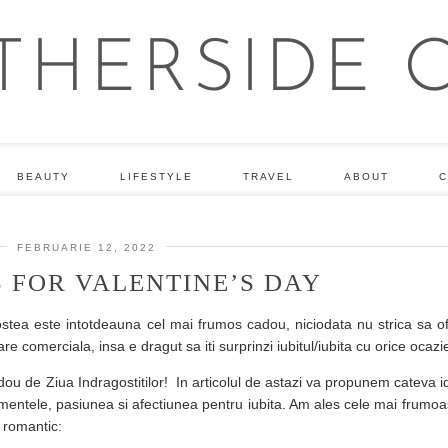
BEAUTY
LIFESTYLE
TRAVEL
ABOUT
C
FEBRUARIE 12, 2022
S FOR VALENTINE’S DAY
gostea este intotdeauna cel mai frumos cadou, niciodata nu strica sa o
e comerciala, insa e dragut sa iti surprinzi iubitul/iubita cu orice ocazi
adou de Ziua Indragostitilor! In articolul de astazi va propunem cateva 
imentele, pasiunea si afectiunea pentru iubita. Am ales cele mai frumo
t romantic: