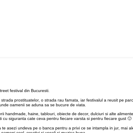
eet festival din Bucuresti.
strada prostituatelor, o strada rau famata, iar festivalul a reusit pe par
oc unde oamenii se aduna sa se bucure de viata.
terii handmade, haine, tablouri, obiecte de decor, dulciuri si alte aliment
 cu siguranta cate ceva pentru fiecare varsta si pentru fiecare gust 🙂
a te asezi undeva pe o banca pentru a privi ce se intampla in jur, mai a
y, oameni cool, creativi si veseli si muzica buna.