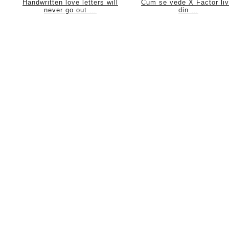
Handwritten love letters will
Cum se vede X Factor liv
never go out …
din …