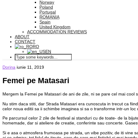
Norway
Poland
Portugal
ROMANIA
Spain
United Kingdom
ACCOMMODATION REVIEWS
ABOUT
CONTACT
RO
EN
Dorina
iunie 11, 2019
Femei pe Matasari
Mergem la Femei pe Matasari de ani de zile, ni se pare cel mai cool str
Nu stim daca stiti, dar Strada Matasari era cunoscuta in trecut ca fiind 
celor noua editii sa ii schimbe imaginea si sa o transforme intr-un l
Pe parcursul celor 2 zile de festival ai standuri cu de toate- de la biju
homemade, dar si ateliere de creatie, conferinte sau concerte. Gasesti
Si e asa o atmosfera frumoasa pe strada, un vibe pozitiv, de iti vine s
ai ce admira: tot felul de tinute, care de care mai fistichii si mai trend