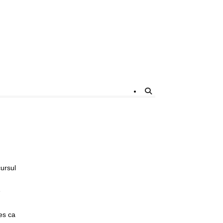
cursul
e
les ca