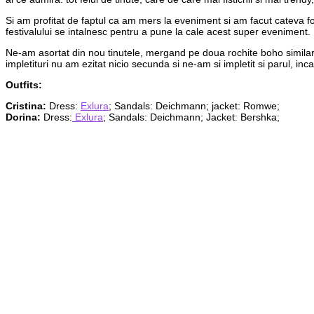
Si am profitat de faptul ca am mers la eveniment si am facut cateva fot
festivalului se intalnesc pentru a pune la cale acest super eveniment.
Ne-am asortat din nou tinutele, mergand pe doua rochite boho similare,
impletituri nu am ezitat nicio secunda si ne-am si impletit si parul, inc
Outfits:
Cristina:
Dress:
Exlura
; Sandals: Deichmann; jacket: Romwe;
Dorina:
Dress:
Exlura
; Sandals: Deichmann; Jacket: Bershka;