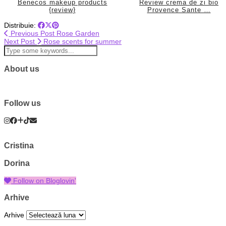
Benecos makeup products
Review crema de zi bio
{review}
Provence Sante …
Distribuie:
Previous Post
Rose Garden
Next Post
Rose scents for summer
About us
Follow us
Cristina
Dorina
Follow on Bloglovin'
Arhive
Arhive