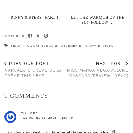
PINKY SISTERS {PART I}
LET THE WARMTH OF THE
SUN FOLLOW …
DISTRIBUIE:
BEAUTY
,
FAVORITELE LUNII. DECEMBRIE
,
IANUARIE
,
VIDEO
PREVIOUS POST
NEXT POST
MARSALA IS CRÈME DE LA
MISS MANGA MEGA VOLUME
CRÈME THIS YEAR
MASCARA {REVIEW +DEMO}
9 COMMENTS
CU LORE
FEBRUARIE 11, 2015 / 7:28 PM
Dau play, dau play! SUnt tare nerabdatoare sa vad clipul 😀