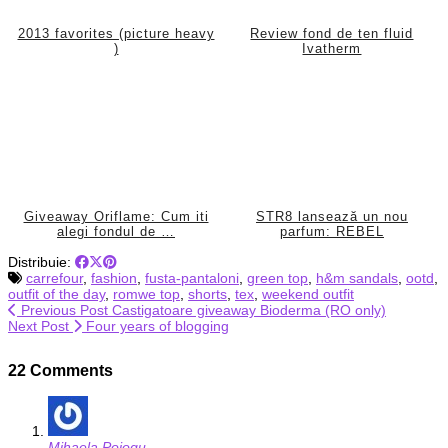
2013 favorites (picture heavy
Review fond de ten fluid
)
Ivatherm
Giveaway Oriflame: Cum iti
STR8 lansează un nou
alegi fondul de …
parfum: REBEL
Distribuie:
carrefour
,
fashion
,
fusta-pantaloni
,
green top
,
h&m sandals
,
ootd
,
outfit of the day
,
romwe top
,
shorts
,
tex
,
weekend outfit
Previous Post
Castigatoare giveaway Bioderma (RO only)
Next Post
Four years of blogging
22 Comments
Mihaela Pojogu