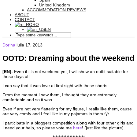
Spain
United Kingdom
ACCOMMODATION REVIEWS
ABOUT
CONTACT
RO
EN
Dorina
iulie 17, 2013
OOTD: Dreaming about the weekend
[EN]:
Even if it’s not weekend yet, I will show an outfit suitable for
these days off.
I can say that it was love at first sight with these shorts.
From the moment I saw them, I thought they are extremely
comfortable and so it was.
Even if are not very flattering for my figure, I really like them, cause
are very comfy and I feel like in my pajamas in them 🙂
I participate in a bloggers competition along with four other girls and
I need your help, so please vote me
here
! (just like the picture).
*********************