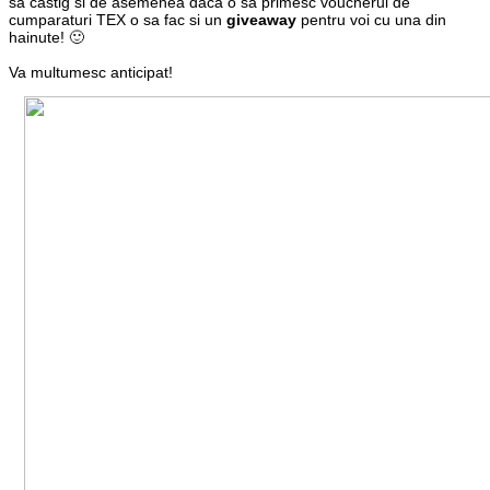
sa castig si de asemenea daca o sa primesc voucherul de
cumparaturi TEX o sa fac si un
giveaway
pentru voi cu una din
hainute! 🙂
Va multumesc anticipat!