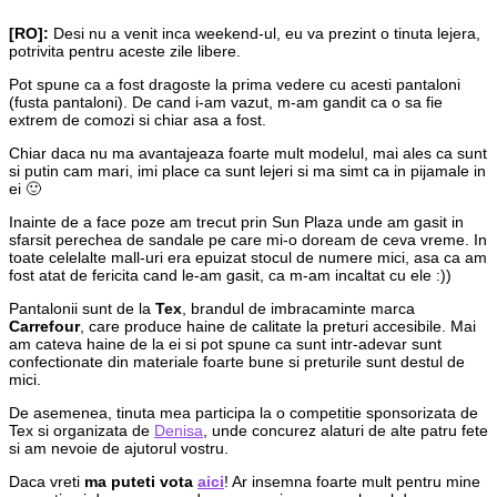
[RO]:
Desi nu a venit inca weekend-ul, eu va prezint o tinuta lejera,
potrivita pentru aceste zile libere.
Pot spune ca a fost dragoste la prima vedere cu acesti pantaloni
(fusta pantaloni). De cand i-am vazut, m-am gandit ca o sa fie
extrem de comozi si chiar asa a fost.
Chiar daca nu ma avantajeaza foarte mult modelul, mai ales ca sunt
si putin cam mari, imi place ca sunt lejeri si ma simt ca in pijamale in
ei 🙂
Inainte de a face poze am trecut prin Sun Plaza unde am gasit in
sfarsit perechea de sandale pe care mi-o doream de ceva vreme. In
toate celelalte mall-uri era epuizat stocul de numere mici, asa ca am
fost atat de fericita cand le-am gasit, ca m-am incaltat cu ele :))
Pantalonii sunt de la
Tex
, brandul de imbracaminte marca
Carrefour
, care produce haine de calitate la preturi accesibile. Mai
am cateva haine de la ei si pot spune ca sunt intr-adevar sunt
confectionate din materiale foarte bune si preturile sunt destul de
mici.
De asemenea, tinuta mea participa la o competitie sponsorizata de
Tex si organizata de
Denisa
, unde concurez alaturi de alte patru fete
si am nevoie de ajutorul vostru.
Daca vreti
ma puteti vota
aici
! Ar insemna foarte mult pentru mine