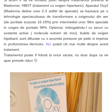
Si acum o sa va vorbesc putin despre tratamentul preferat al
Madonnei, HBOT (tratament cu oxigen hiperbaric). Aparatul Oxy2
(Madonna detine vreo 2-3 astfel de aparate) se bazeaza pe o
tehnologie spectaculoasa de transformare a oxigenului din aer
(de puritate scazuta 16-18%) prin intermediul unor filtre speciale
in oxigen de puritate 98%. Optional, imbogatindu-l cu seruri cu
sustante active ( molecule extrem de mici), bulele de oxigen
hipebaric sunt difuzate cu o anumita presiune pe piele si impinse
in profunzimea dermului.
Aici
puteti citi mai multe despre acest
tratament.
Tratamentul poate fi folosit la orice varsta, nu doar dupa ce ne
apar primele riduri 🙂