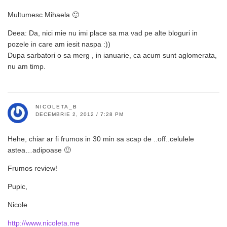
Multumesc Mihaela 🙂
Deea: Da, nici mie nu imi place sa ma vad pe alte bloguri in
pozele in care am iesit naspa :))
Dupa sarbatori o sa merg , in ianuarie, ca acum sunt aglomerata,
nu am timp.
NICOLETA_B
DECEMBRIE 2, 2012 / 7:28 PM
Hehe, chiar ar fi frumos in 30 min sa scap de ..off..celulele
astea…adipoase 🙂
Frumos review!
Pupic,
Nicole
http://www.nicoleta.me