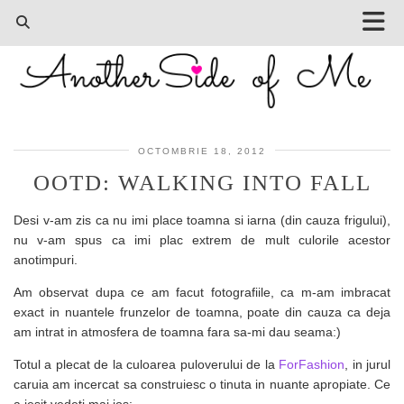
OCTOMBRIE 18, 2012
OOTD: WALKING INTO FALL
Desi v-am zis ca nu imi place toamna si iarna (din cauza frigului),
nu v-am spus ca imi plac extrem de mult culorile acestor
anotimpuri.
Am observat dupa ce am facut fotografiile, ca m-am imbracat
exact in nuantele frunzelor de toamna, poate din cauza ca deja
am intrat in atmosfera de toamna fara sa-mi dau seama:)
Totul a plecat de la culoarea puloverului de la
ForFashion
, in jurul
caruia am incercat sa construiesc o tinuta in nuante apropiate. Ce
a iesit vedeti mai jos: