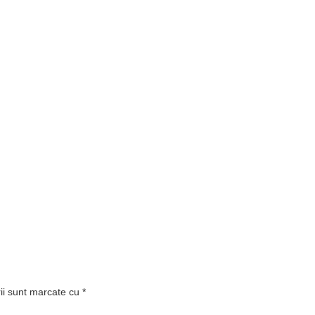
rii sunt marcate cu
*