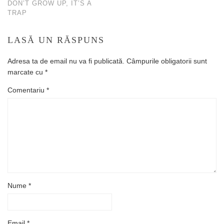
DON’T GROW UP, IT’S A
TRAP
LASĂ UN RĂSPUNS
Adresa ta de email nu va fi publicată.
Câmpurile obligatorii sunt
marcate cu
*
Comentariu
*
Nume
*
Email
*