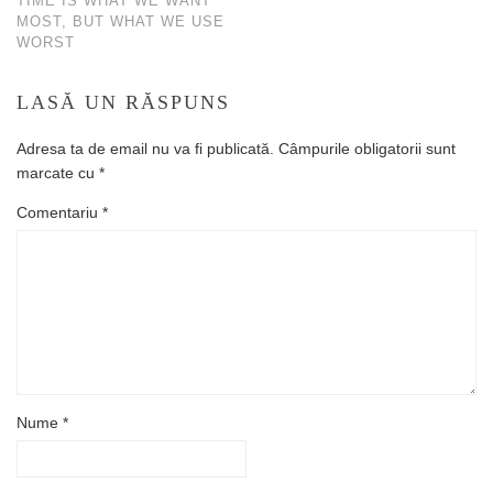
TIME IS WHAT WE WANT
MOST, BUT WHAT WE USE
WORST
LASĂ UN RĂSPUNS
Adresa ta de email nu va fi publicată.
Câmpurile obligatorii sunt
marcate cu
*
Comentariu
*
Nume
*