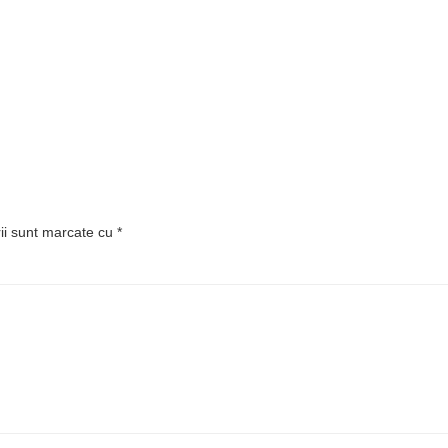
rii sunt marcate cu
*