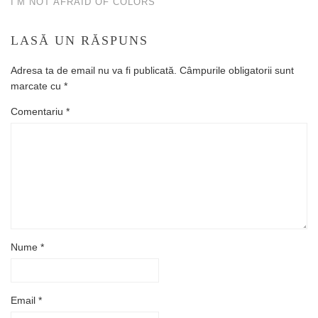
I’M NOT AFRAID OF COLORS
LASĂ UN RĂSPUNS
Adresa ta de email nu va fi publicată.
Câmpurile obligatorii sunt
marcate cu
*
Comentariu
*
Nume
*
Email
*