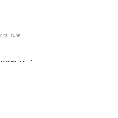
RY CULTURE
rii sunt marcate cu
*